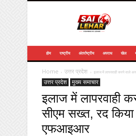
Sailehar
Daily
News
होम
राष्ट्रीय
अंतर्राष्ट्रीय
अपराध
खेल
Home
उत्तर प्रदेश
इलाज में लापरवाही करने वाले अस्‍प
उत्तर प्रदेश
मुख्य समाचार
इलाज में लापरवाही करने
सीएम सख्‍त, रद क‍िया र
एफआइआर