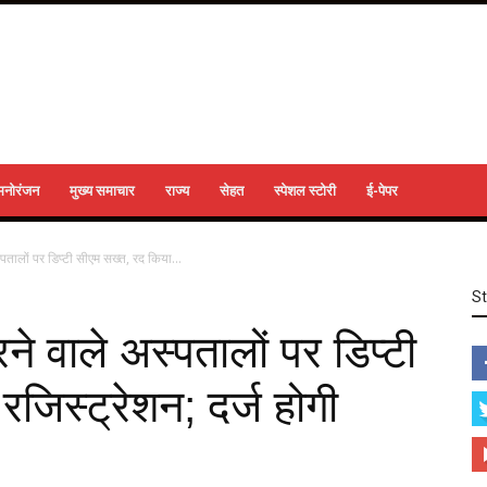
मनोरंजन
मुख्य समाचार
राज्य
सेहत
स्पेशल स्टोरी
ई-पेपर
तालों पर ड‍िप्‍टी सीएम सख्‍त, रद क‍िया...
S
 वाले अस्‍पतालों पर ड‍िप्‍टी
ज‍िस्‍ट्रेशन; दर्ज होगी