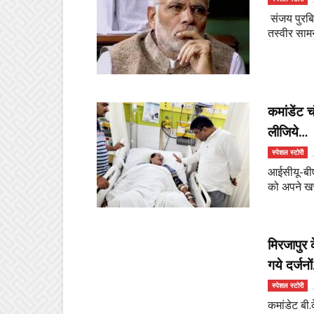
संजय पुरब
तस्वीर सामन
कमांडेंट 
लीजिये…
स्पेशल स्टोरी
आईसीयू-बीएच
को अपने खर्
मिरजापुर 
गये दर्जनों
स्पेशल स्टोरी
कमांडेट बी.