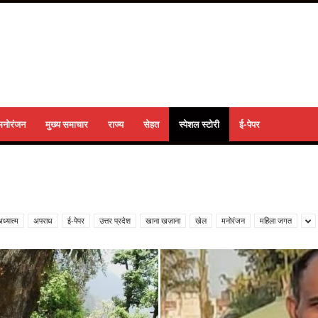
मनोरंजन
मुख्य समाचार
राज्य
सेहत
स्पेशल स्टोरी
ई-पेपर
ध्यात्म
अपराध
ई-पेपर
उत्तर प्रदेश
खाना खज़ाना
खेल
मनोरंजन
महिला जगत