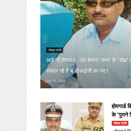
स्पेशल स्टोरी
आई जी,होमगार्ड : एक बेचारा ‘काम’ के ‘बोझ’ क
संभाल रहे हैं 4 डीआईजी का पद !
July 19, 2024
होमगार्ड व
के ‘पुराने 
स्पेशल स्टोरी