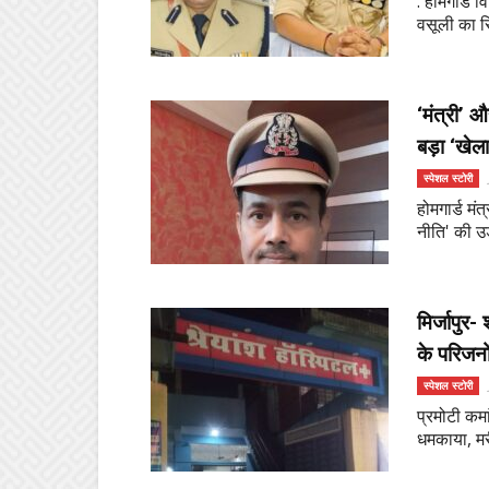
. होमगार्ड 
वसूली का रि
‘मंत्री’ 
बड़ा ‘खेल
स्पेशल स्टोरी
होमगार्ड मं
नीति' की उड़
मिर्जापुर-
के परिजनो
स्पेशल स्टोरी
प्रमोटी कमा
धमकाया, मरी