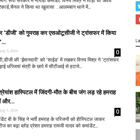
विभाग: सपा सरकार में नोयडा कमांडेंट विनय मिश्र ने तोड़ा था अवैध
कार्ड,चैनल ने किया था खुलासा . आलमबाग थाने में...
और ‘डीजी’ को गुमराह कर एसओटूसीजी ने ट्रांसफर में किया
La
ा’…
0
July 5, 2024
त्री,डीजी की 'ईमानदारी' को 'साईड' में रखकर विनय मिश्र ने 'ट्रांसफर
ाई धज्जियां मंत्री के छापे में सीटीआई से हटाये...
 श्रेयांश हास्पिटल में जिंदगी-मौत के बीच जंग लड़ रहे हमराह
ं और...
0
July 1, 2024
ंडेंट बी के सिंह ने भर्ती हमराह के परिजनों को हॅास्पिटल जाकर
ज का बढ़ा ब्लॅड प्रेशर हमराह रामजी यादव को कमांडेंट...