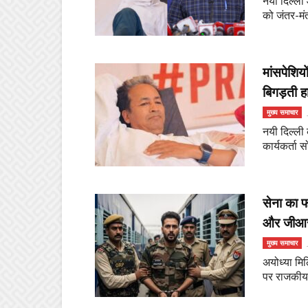
नयी दिल्ली
को जंतर-मंत
मांसपेशिय
बिगड़ती ह
मुख्य समाचार
नयी दिल्ली
कार्यकर्ता 
सेना का फ
और जीआरप
मुख्य समाचार
अयोध्या मि
पर राजकीय र