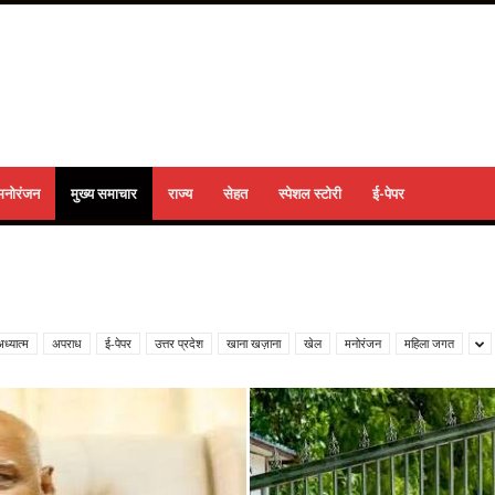
मनोरंजन
मुख्य समाचार
राज्य
सेहत
स्पेशल स्टोरी
ई-पेपर
ध्यात्म
अपराध
ई-पेपर
उत्तर प्रदेश
खाना खज़ाना
खेल
मनोरंजन
महिला जगत