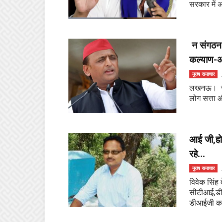
सरकार में अ
न संगठन ब
कल्याण-
मुख्य समाचार
लखनऊ। सपा
लोग सत्ता और
आई जी,होम
रहे...
मुख्य समाचार
विवेक सिंह
सीटीआई,डीआई
डीआईजी का 