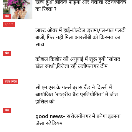
खत्म हुआ हार्दिक पांड्या और नताशा स्टेनकोविच
का रिश्ता ?
खेल
Sport
लास्ट ओवर में हाई-वोल्टेज ड्रामा,पल-पल पलटी
बाजी, फिर नहीं मिला आरसीबी को किस्मत का
साथ
खेल
कौशल किशोर की अगुवाई में शुरू हुयी ‘सांसद
खेल स्पर्धा’,विजेता रही लतीफनगर टीम
उत्तर प्रदेश
सी.एम.एस.के गर्ल्स ब्रास बैंड ने दिल्ली में
आयोजित ‘राष्ट्रीय बैंड प्रतियोगिता’ में जीत
हासिल की
खेल
good news- सरोजनीनगर में बनेगा इकाना
जैसा स्टेडियम