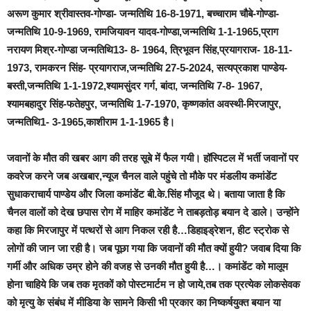
अरूण कुमार श्रीवास्तव-गोण्डा- जन्मतिथि 16-8-1971, बच्चाराम चौबे-गोण्डा-
जन्मतिथि 10-9-1969, रामजियावन यादव-गोण्डा,जन्मतिथि 1-1-1965,प्राग
नरायण मिश्र-गोण्डा जन्मतिथि13- 8- 1964, त्रिभूवन सिंह,प्रयागराज- 18-11-
1973, रामकरन सिंह- प्रयागराज,जन्मतिथि 27-5-2024, सत्यप्रकाश पाण्डेय-
बस्ती,जन्मतिथि 1-1-1972,श्यामसुंदर गर्ग, बांदा, जन्मतिथि 7-8- 1967,
श्यामबहादुर सिंह-फतेहपुर, जन्मतिथि 1-7-1970, कृष्णकांत अवस्थी-मिरजापुर,
जन्मतिथि1- 3-1965,काशीराम 1-1-1965 है।
जवानों के मौत की खबर आग की तरह सूबे में फैल गयी। हॉस्पिटल में भर्ती जवानों पर
कवरेज करने जब अखबार,न्यूज चैनल वाले पहुंचे तो मौके पर मंडलीय कमांडेंट
सुधाकराचार्य पाण्डेय और जिला कमांडेंट बी.के.सिंह मौजूद थे। बताया जाता है कि
चैनल वालों को देख छपास रोग में माहिर कमांडेंट ने ताबड़तोड़ बयान दे डाले। उन्होंने
कहा कि मिरजापुर में पत्थरों से आग निकल रही है…डिहाइड्रेशन, हीट स्ट्रोक से
लोगों की जान जा रही है। जब पूछा गया कि जवानों की मौत क्यों हुयी? जवाब दिया कि
गर्मी और अधिक उम्र होने की वजह से उनकी मौत हुयी है…। कमांडेंट को मालूम
होना चाहिये कि जब तक मृतकों को पोस्टमार्टम न हो जाये,तब तक प्रत्येक लोकसेवक
को मृत्यु के संबंध में मीडिया के सामने किसी भी प्रकार का निष्कर्षयुक्त बयान या