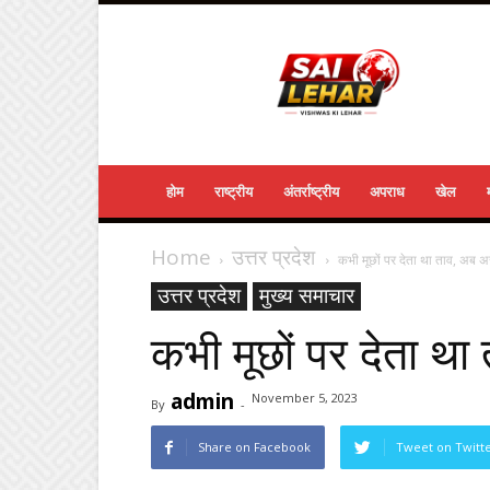
Sailehar
Daily
News
होम
राष्ट्रीय
अंतर्राष्ट्रीय
अपराध
खेल
Home
उत्तर प्रदेश
कभी मूछों पर देता था ताव, अब
उत्तर प्रदेश
मुख्य समाचार
कभी मूछों पर देता 
admin
November 5, 2023
By
-
Share on Facebook
Tweet on Twitt