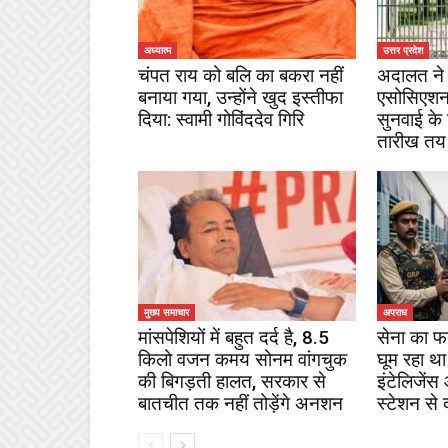
अध्यात्म
उत्तर प्रदेश
चंपत राय को बलि का बकरा नहीं
अदालत ने 
बनाया गया, उन्होंने खुद इस्तीफा
एसोसिएशन
दिया: स्वामी गोविंददेव गिरि
सुनवाई के
तारीख तय
मुख्य समाचार
अपराध
मांसपेशियों में बहुत दर्द है, 8.5
सेना का फ
किलो वजन कमय सोनम वांगचुक
घूम रहा था
की बिगड़ती हालत, सरकार से
इंटेलिजेंस
बातचीत तक नहीं तोड़ेंगे अनशन
स्टेशन से 