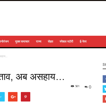
मनोरंजन
मुख्य समाचार
राज्य
सेहत
स्पेशल स्टोरी
ई-पेपर
 असहाय…
S
था ताव, अब असहाय…
0
501
er