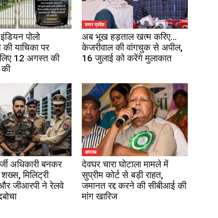
उत्तर प्रदेश
इंडियन पोलो
अब भूख हड़ताल खत्म करिए…
 की याचिका पर
केजरीवाल की वांगचुक से अपील,
 लिए 12 अगस्त की
16 जुलाई को करेंगे मुलाकात
 की
अपराध
र्जी अधिकारी बनकर
देवघर चारा घोटाला मामले में
 शख्स, मिलिट्री
सुप्रीम कोर्ट से बड़ी राहत,
 और जीआरपी ने रेलवे
जमानत रद्द करने की सीबीआई की
दबोचा
मांग खारिज