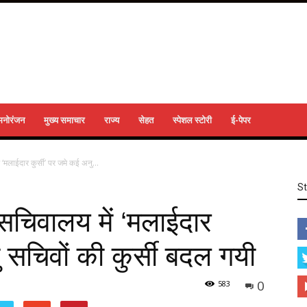
मनोरंजन
मुख्य समाचार
राज्य
सेहत
स्पेशल स्टोरी
ई-पेपर
मलाईदार कुर्सी’ पर जमे कई अनु...
S
चिवालय में ‘मलाईदार
ु सचिवों की कुर्सी बदल गयी
0
583