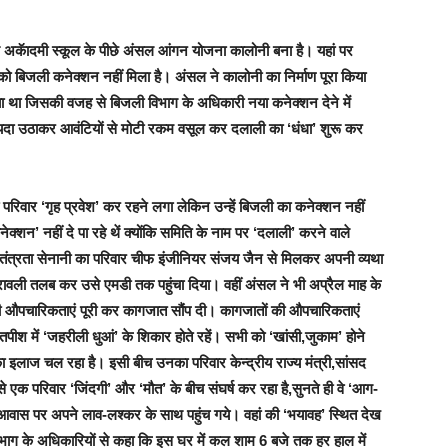
थ अकॅादमी स्कूल के पीछे अंसल आंगन योजना कालोनी बना है। यहां पर
 बिजली कनेक्शन नहीं मिला है। अंसल ने कालोनी का निर्माण पूरा किया
ा था जिसकी वजह से बिजली विभाग के अधिकारी नया कनेक्शन देने में
ायदा उठाकर आवंटियों से मोटी रकम वसूल कर दलाली का ‘धंधा’ शुरू कर
परिवार ‘गृह प्रवेश’ कर रहने लगा लेकिन उन्हें बिजली का कनेक्शन नहीं
शन’ नहीं दे पा रहे थें क्योंकि समिति के नाम पर ‘दलाली’ करने वाले
वतंत्रता सेनानी का परिवार चीफ इंजीनियर संजय जैन से मिलकर अपनी व्यथा
्रावली तलब कर उसे एमडी तक पहुंचा दिया। वहीं अंसल ने भी अप्रैल माह के
ारी औपचारिकताएं पूरी कर कागजात सौंप दी। कागजातों की औपचारिकताएं
तपीश में ‘जहरीली धुआं’ के शिकार होते रहें। सभी को ‘खांसी,जुकाम’ होने
 इलाज चल रहा है। इसी बीच उनका परिवार केन्द्रीय राज्य मंत्री,सांसद
एक परिवार ‘जिंदगी’ और ‘मौत’ के बीच संघर्ष कर रहा है,सुनते ही वे ‘आग-
आवास पर अपने लाव-लश्कर के साथ पहुंच गये। वहां की ‘भयावह’ स्थित देख
िभाग के अधिकारियों से कहा कि इस घर में कल शाम 6 बजे तक हर हाल में