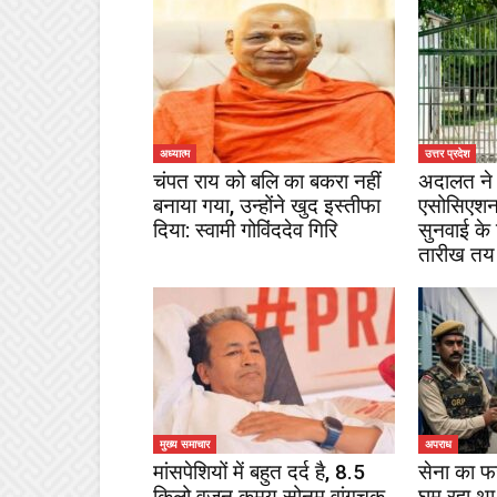
अध्यात्म
उत्तर प्रदेश
चंपत राय को बलि का बकरा नहीं
अदालत ने 
बनाया गया, उन्होंने खुद इस्तीफा
एसोसिएशन
दिया: स्वामी गोविंददेव गिरि
सुनवाई के
तारीख तय
मुख्य समाचार
अपराध
मांसपेशियों में बहुत दर्द है, 8.5
सेना का फ
किलो वजन कमय सोनम वांगचुक
घूम रहा था