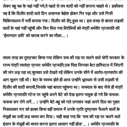
लेकर बहू पक्ष के यहां नहीं गये,वे पहले से तय शादी को नहीं कराना चाहते थे। हकीकत
यह है कि दिलीप शादी वाले दिन अचानक बेहोश होकर गिर पड़ा और उसे निजी
चिकित्सालय में भर्ती कराया गया। दिलीप को डेंगू हुआ था। इस वजह से बारात लड़की
वालों के यहां नहीं पहुंची और फिर मिल गया विरोधियों को मंत्री धर्मवीर प्रजापति की
‘
ईमानदार छवि’
को खराब करने का मौका…।
तमाम तरह का दुष्प्रचार किया गया लेकिन सच की राह पर चलने वाले योगी सरकार के
राज्य मंत्री स्वतंत्र प्रभार धर्मवीर प्रजाति,एक पिता जिनका बेटा हास्पिटल में जिंदगी
की जंग लड़ रहा था,चुपचाप उसे देखते रहें लेकिन उनके सीने में आरोप-प्रत्यारोप की
आग सुलग रही थी
। बेटा के स्वस्थ होते ही आज उन्होंने धूमधाम से उसी लड़की से
दिलीप की शादी करायी,जिसके यहां बारात पहुुंचना था।
जयमाल के बाद जैसे ही मंत्री
धर्मवीर प्रजापति स्टेज पर पहुंचे अपने बेटे को देख इतना भावुक हो गये कि फफक-
फफक कर रोने लगें…।
उन्होंने बेटे-बहू को गले लगाकर जहां अपने दिल का गुबार
निकालकर मन को हल्का किया वहीं समाज में उनके प्रति दुष्प्रचार फैलाने वालों के
मंसूबों का उसी छड़ ध्वस्त कर दिया।
सही
कहा गया कि ‘सच की राह पर चलने वाले
इंसान के मंसूबों को ध्वस्त करना इतना आसान नहीं होता’…।
धर्मवीर प्रजापति के