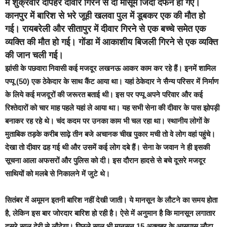
में शुक्रवार दोपहर दीवार गिरने से दो मासूम जिंदा दफन हो गए।
कानपुर में बारिश से भरे जूही खलवा पुल में डूबकर एक की मौत हो
गई। रायबरेली और सीतापुर में दीवार गिरने से एक बच्चे समेत एक
व्यक्ति की मौत हो गई। गोंडा में आकाशीय बिजली गिरने से एक व्यक्ति
की जान चली गई।
झांसी के पछवारा निवासी कई मजदूर लखनऊ आकर काम कर रहे हैं। इनमें शामिल
पप्पू (50) एक ठेकेदार के साथ कैंट आया था। यहां ठेकेदार ने सैन्य परिसर में निर्माण
के लिये कई मजदूरों की जरूरत बताई थी। इस पर पप्पू अपने परिवार और कई
रिश्तेदारों को चार माह पहले यहां ले आया था। यह सभी सेना की दीवार के पास झोपड़ी
बनाकर रह रहे थे। चंद कदम पर उनका काम भी चल रहा था। स्थानीय लोगों के
मुताबिक तड़के करीब साढ़े तीन बजे अचानक चीख पुकार मची तो वे लोग वहां पहुंचे।
देखा तो दीवार ढह गई थी और उसमें कई लोग दबे हैं। सेना के जवान ने ही इसकी
सूचना आला अफसरों और पुलिस को दी। इस दौरान हादसे से बचे दूसरे मजदूर
साथियों को मलबे से निकालने में जुटे थे।
सितंबर में अमूमन इतनी बारिश नहीं देखी जाती। ये मानसून के लौटने का समय होता
है, लेकिन इस बार जोरदार बारिश हो रही है। ऐसे में अनुमान है कि मानसून लगातार
दूसरे साल देरी से लौटेगा। पिछले साल भी मानसून 15 अक्तूबर के आसपास लौटा