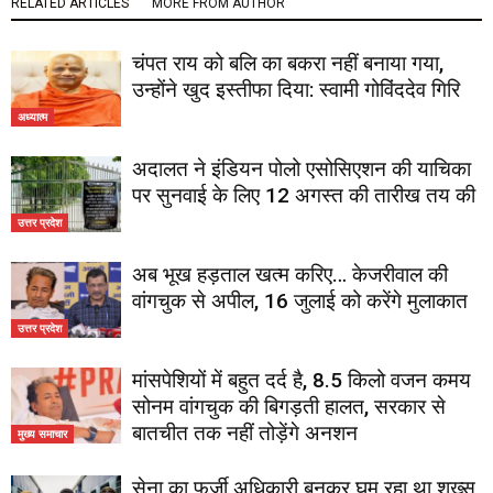
RELATED ARTICLES
MORE FROM AUTHOR
चंपत राय को बलि का बकरा नहीं बनाया गया,
उन्होंने खुद इस्तीफा दिया: स्वामी गोविंददेव गिरि
अध्यात्म
अदालत ने इंडियन पोलो एसोसिएशन की याचिका
पर सुनवाई के लिए 12 अगस्त की तारीख तय की
उत्तर प्रदेश
अब भूख हड़ताल खत्म करिए… केजरीवाल की
वांगचुक से अपील, 16 जुलाई को करेंगे मुलाकात
उत्तर प्रदेश
मांसपेशियों में बहुत दर्द है, 8.5 किलो वजन कमय
सोनम वांगचुक की बिगड़ती हालत, सरकार से
बातचीत तक नहीं तोड़ेंगे अनशन
मुख्य समाचार
सेना का फर्जी अधिकारी बनकर घूम रहा था शख्स,