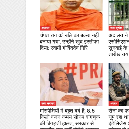
अध्यात्म
उत्तर प्रदेश
चंपत राय को बलि का बकरा नहीं
अदालत ने 
बनाया गया, उन्होंने खुद इस्तीफा
एसोसिएशन
दिया: स्वामी गोविंददेव गिरि
सुनवाई के
तारीख तय
मुख्य समाचार
अपराध
मांसपेशियों में बहुत दर्द है, 8.5
सेना का फ
किलो वजन कमय सोनम वांगचुक
घूम रहा था
की बिगड़ती हालत, सरकार से
इंटेलिजेंस