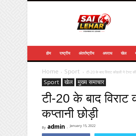
Sailehar
Daily
News
होम
राष्ट्रीय
अंतर्राष्ट्रीय
अपराध
खेल
Home
Sport
टी-20 के बाद विराट कोहली ने टेस्ट की
Sport
खेल
मुख्य समाचार
टी-20 के बाद विराट क
कप्तानी छोड़ी
admin
January 15, 2022
By
-