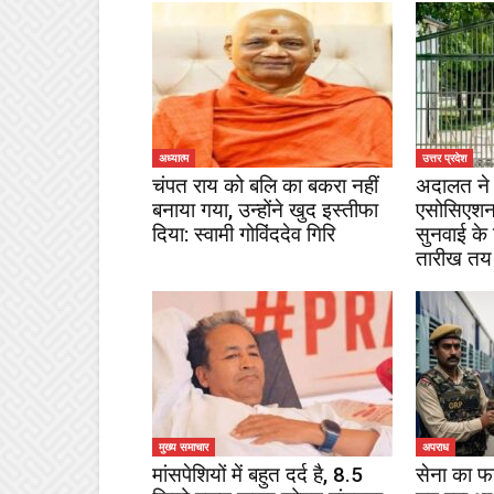
अध्यात्म
उत्तर प्रदेश
चंपत राय को बलि का बकरा नहीं
अदालत ने 
बनाया गया, उन्होंने खुद इस्तीफा
एसोसिएशन
दिया: स्वामी गोविंददेव गिरि
सुनवाई के
तारीख तय
मुख्य समाचार
अपराध
मांसपेशियों में बहुत दर्द है, 8.5
सेना का फ