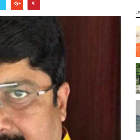
er
La