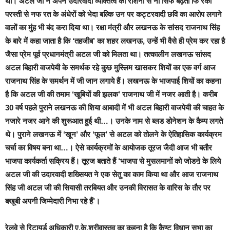
थी। अटल जी ने अपने उदारवादी व्यक्तित्व की रौशनी से ना सिर्फ बढ़ती फि रका
परस्ती से नफ रत के अंधेरों को भेदा बल्कि उन पर कट्टरवादी छवि का आरोप लगाने
वालों का मुंह भी बंद करा दिया था। रक्षा मंत्री और लखनऊ के सांसद राजनाथ सिंह
के बारे में कहा जाता है कि ‘तहजीब’ का शहर लखनऊ, उन्हें भी वैसे ही प्रेम कर रहा है
जैसा प्रेम पूर्व प्रधानमंत्री अटल जी को मिलता था। तत्कालीन लखनऊ सांसद
अटल बिहारी वाजपेयी के समर्थक रहे कुछ मुस्लिम खासकर शियों का एक वर्ग आज
राजनाथ सिंह के समर्थन में जी जान लगाये हैं। लखनऊ के भाजपाई शियों का कहना
है कि अटल जी की तमाम ‘खूबियों की झलक’ राजनाथ जी में नजर आती है। करीब
30 वर्ष पहले पुराने लखनऊ की शिया आबादी में भी अटल बिहारी वाजपेयी की चाहत के
नजारे नजर आने की शुरूआत हुई थी…। उनके नाम से ब्लड डोनेशन के कैम्प लगते
थे। पुराने लखनऊ में ‘खून’ और ‘फूल’ से अटल को तोलने के ऐतिहासिक कार्यक्रम
चर्चा का विषय बना था…।
ऐसे कार्यक्रमों के आयोजक तूरज जैदी आज भी बतौर
भाजपा कार्यकर्ता सक्रिय हैं। तूरज बताते हैं ‘भाजपा से मुसलमानों को जोडऩे के लिये
अटल जी की उदारवादी शख्सियत ने एक सेतु का काम किया था और आज राजनाथ
सिंह जी अटल जी की सियासी तरबियत और उनकी विरासत के वारिस के तौर पर
बखूबी अपनी जिम्मेदारी निभा रहे हैं’।
रेलवे से रिटायर्ड अधिकारी ए.के.श्रीवास्तव का कहना है कि कैण्ट विधान सभा का