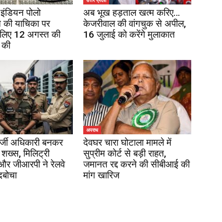
उत्तर प्रदेश
इंडियन पोलो
अब भूख हड़ताल खत्म करिए…
 की याचिका पर
केजरीवाल की वांगचुक से अपील,
 लिए 12 अगस्त की
16 जुलाई को करेंगे मुलाकात
 की
अपराध
र्जी अधिकारी बनकर
देवघर चारा घोटाला मामले में
 शख्स, मिलिट्री
सुप्रीम कोर्ट से बड़ी राहत,
 और जीआरपी ने रेलवे
जमानत रद्द करने की सीबीआई की
दबोचा
मांग खारिज