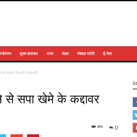
मनोरंजन
मुख्य समाचार
राज्य
सेहत
स्पेशल स्टोरी
ई-पेपर
 के कद्दावर नेताओं में खलबली
S
े सपा खेमे के कद्दावर
0
496