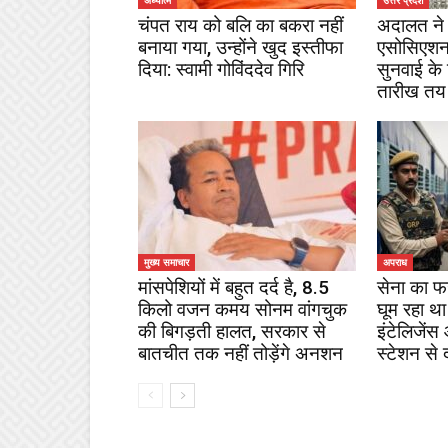
अध्यात्म
उत्तर प्रदेश
चंपत राय को बलि का बकरा नहीं
अदालत ने 
बनाया गया, उन्होंने खुद इस्तीफा
एसोसिएशन
दिया: स्वामी गोविंददेव गिरि
सुनवाई के
तारीख तय
मुख्य समाचार
अपराध
मांसपेशियों में बहुत दर्द है, 8.5
सेना का फ
किलो वजन कमय सोनम वांगचुक
घूम रहा था
की बिगड़ती हालत, सरकार से
इंटेलिजेंस
बातचीत तक नहीं तोड़ेंगे अनशन
स्टेशन से 