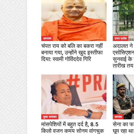
अध्यात्म
उत्तर प्रदेश
चंपत राय को बलि का बकरा नहीं
अदालत ने 
बनाया गया, उन्होंने खुद इस्तीफा
एसोसिएशन
दिया: स्वामी गोविंददेव गिरि
सुनवाई के
तारीख तय
मुख्य समाचार
अपराध
मांसपेशियों में बहुत दर्द है, 8.5
सेना का फ
किलो वजन कमय सोनम वांगचुक
घूम रहा था