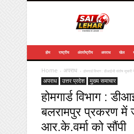
Sailehar
Daily
News
होम
राष्ट्रीय
अंतर्राष्ट्रीय
अपराध
खेल
Home
अपराध
होमगार्ड विभाग : डीआईजी संतोष सुचारी न
अपराध
उत्तर प्रदेश
मुख्य समाचार
होमगार्ड विभाग : डीआ
बलरामपुर प्रकरण में 
आर.के.वर्मा को सौंपी