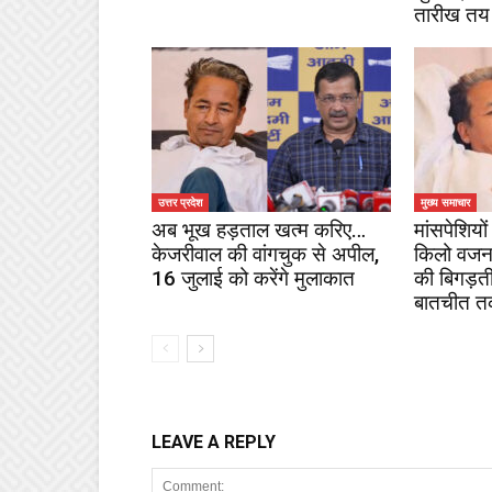
तारीख तय
उत्तर प्रदेश
मुख्य समाचार
अब भूख हड़ताल खत्म करिए…
मांसपेशियों 
केजरीवाल की वांगचुक से अपील,
किलो वजन
16 जुलाई को करेंगे मुलाकात
की बिगड़ती
बातचीत तक
LEAVE A REPLY