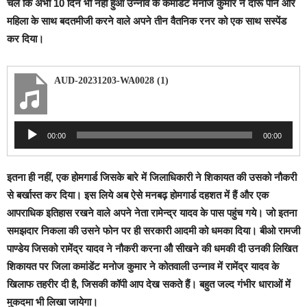
चलें कि अभी 10 दिन भी नहीं हुआ उन्नाव के कमांडेंट मनोज कुमार ने दारू पीने और
महिला के साथ बदतमीजी करने वाले अपने तीन वैतनिक रनर को एक साथ सस्पेंड
कर दिया।
AUD-20231203-WA0028 (1)
Audio
00:00
00:00
Player
इतना ही नहीं, एक होमगार्ड जिसके बारे में जिलाधिकारी ने शिकायत की उसको नौकरी
से बर्खास्त कर दिया। इस लिये अब ऐसे मनबढ़ होमगार्ड दहशत में हैं और एक
आपराधिक इतिहास रखने वाले अपने नेता रामेन्द्र यादव के पास पहुंच गये। जो इतना
समझदार निकला की उसने फोन पर ही सरकारी आदमी को धमका दिया। बीओ रामजी
पाण्डेय जिसको रामेंद्र यादव ने नौकरी करना औै सीखने की धमकी दी उनकी लिखित
शिकायत पर जिला कमांडेंट मनोज कुमार ने कोतवाली उन्नाव में रामेंद्र यादव के
खिलाफ तहरीर दी है, जिसकी कॉपी आप देख सकते हैं।
बहुत जल्द गंभीर धाराओं में
मुकदमा भी लिखा जायेगा।