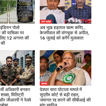
उत्तर प्रदेश
इंडियन पोलो
अब भूख हड़ताल खत्म करिए…
 की याचिका पर
केजरीवाल की वांगचुक से अपील,
 लिए 12 अगस्त की
16 जुलाई को करेंगे मुलाकात
 की
अपराध
र्जी अधिकारी बनकर
देवघर चारा घोटाला मामले में
 शख्स, मिलिट्री
सुप्रीम कोर्ट से बड़ी राहत,
 और जीआरपी ने रेलवे
जमानत रद्द करने की सीबीआई की
दबोचा
मांग खारिज