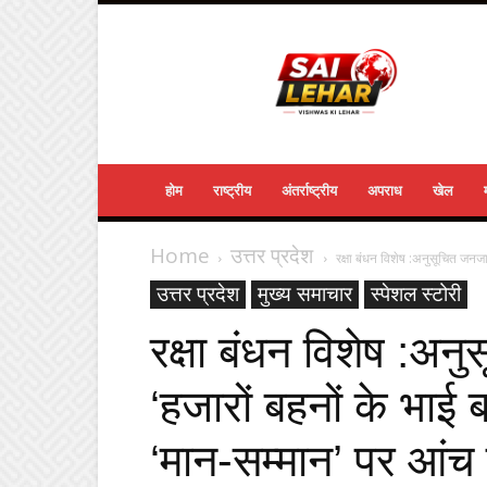
Sailehar
Daily
News
होम
राष्ट्रीय
अंतर्राष्ट्रीय
अपराध
खेल
Home
उत्तर प्रदेश
रक्षा बंधन विशेष :अनुसूचित जनजा
उत्तर प्रदेश
मुख्य समाचार
स्पेशल स्टोरी
रक्षा बंधन विशेष :अ
‘हजारों बहनों के भाई 
‘मान-सम्मान’ पर आंच 