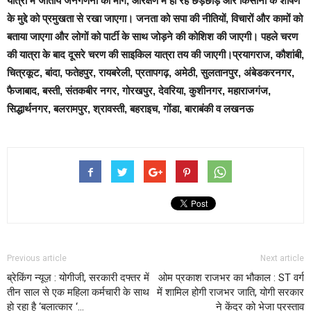
यात्रा में जातीय जनगणना की मांग, आरक्षण में हो रहे छेड़छाड़ और किसानों के शोषण
के मुद्दे को प्रमुखता से रखा जाएगा। जनता को सपा की नीतियों, विचारों और कामों को
बताया जाएगा और लोगों को पार्टी के साथ जोड़ने की कोशिश की जाएगी। पहले चरण
की यात्रा के बाद दूसरे चरण की साइकिल यात्रा तय की जाएगी।प्रयागराज, कौशांबी,
चित्रकूट, बांदा, फतेहपुर, रायबरेली, प्रतापगढ़, अमेठी, सुलतानपुर, अंबेडकरनगर,
फैजाबाद, बस्ती, संतकबीर नगर, गोरखपुर, देवरिया, कुशीनगर, महाराजगंज,
सिद्धार्थनगर, बलरामपुर, श्रावस्ती, बहराइच, गोंडा, बाराबंकी व लखनऊ
Previous article
Next article
ब्रेकिंग न्यूज़ : योगीजी, सरकारी दफ्तर में
ओम प्रकाश राजभर का भौकाल : ST वर्ग
तीन साल से एक महिला कर्मचारी के साथ
में शामिल होगी राजभर जाति, योगी सरकार
हो रहा है ‘बलात्कार ‘…
ने केंद्र को भेजा प्रस्ताव