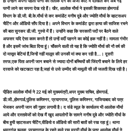
ही उन्होंने अपनी पहली पत्नी को तलाक देने की अर्जी कोर्ट में दाखिल कर अब नई
पत्नी लाने का सपना देख रहे हैं। खैर, आलोक मौर्या ने इसकी शिकायत होमगार्ड
विभाग के डी.जी. बी.के.मौर्या से कर कमांडेंट मनीष दूबे और ज्योति मौर्या के व्हाटसअप
चैटिंग और ऑडियो सौंप दिया है। अपने विभाग के कमांडेंट द्वारा हत्या की साजिश रचने
की बात सुनकर डी.जी. गुस्से में हैं। उन्होंने कहा कि सरकारी पदों पर बैठने वाले
अफसर यदि ऐसा काम करते हैं तो उन्हें वर्दी पहनने का कोई हक नहीं है। मामला गंभीर
है और इसमें जांच बिठा दिया हूं। चौंकाने वाली तो यह है कि ज्योति मौर्या की नौ वर्ष की
दो मासूम बेटियां हैं,जिन्हें नहीं मालूम की उनकी मां क्या कर रही है…। दूसरी
तरफ,एक पिता अपनी जान बचाने से ज्यादा दोनों बच्चियों की जिंदगी बचाने के लिये हर
दरवाजे को खटखटा रहा है,जहां से उसे उम्मीद की मामूली सी लौ जलती दिख रही है।
पीडि़त आलोक मौर्या ने 22 मई को मुख्यमंत्री,अपर मुख्य सचिव, होमगार्ड,
डी.जी.,होमगार्ड,पुलिस कमिश्नर, प्रयागराज, पुलिस कमिश्नर, गाजियाबाद को पत्र
भेजकर अपनी जान की गुहार लगायी है।
द संडे व्यूज़ के कार्यालय
भी आलोक मौर्या
आये और दस्तावेजों को देख मैं खुद आपलोगों के सामने मनीष दूबे और ज्योति मौर्या के
बीच हुयी व्हाटसअप चैटिंग,वीडियो व ऑडियो की सारी बातों को रख रहा हूं। थाना
धूमनगंज झलवा, प्रयागराज के रहने वाले राम मुरारी मौर्या के पुत्र आलोक मौर्या ने