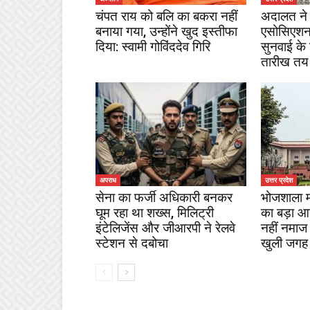
चंपत राय को बलि का बकरा नहीं
अदालत ने 
बनाया गया, उन्होंने खुद इस्तीफा
एसोसिएशन
दिया: स्वामी गोविंददेव गिरि
सुनवाई के
तारीख तय
अपराध
उत्तर प्रदेश
सेना का फर्जी अधिकारी बनकर
भोजशाला माम
घूम रहा था शख्स, मिलिट्री
का बड़ा आदे
इंटेलिजेंस और जीआरपी ने रेलवे
नहीं नमाज
स्टेशन से दबोचा
खुली जगह