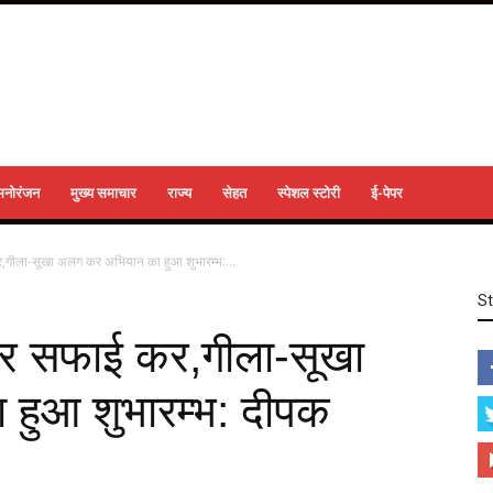
मनोरंजन
मुख्य समाचार
राज्य
सेहत
स्पेशल स्टोरी
ई-पेपर
,गीला-सूखा अलग कर अभियान का हुआ शुभारम्भ:...
S
घर सफाई कर,गीला-सूखा
हुआ शुभारम्भ: दीपक