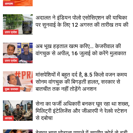
अध्यात्म
अदालत ने इंडियन पोलो एसोसिएशन की याचिका
पर सुनवाई के लिए 12 अगस्त की तारीख तय की
उत्तर प्रदेश
अब भूख हड़ताल खत्म करिए… केजरीवाल की
वांगचुक से अपील, 16 जुलाई को करेंगे मुलाकात
उत्तर प्रदेश
मांसपेशियों में बहुत दर्द है, 8.5 किलो वजन कमय
सोनम वांगचुक की बिगड़ती हालत, सरकार से
बातचीत तक नहीं तोड़ेंगे अनशन
मुख्य समाचार
सेना का फर्जी अधिकारी बनकर घूम रहा था शख्स,
मिलिट्री इंटेलिजेंस और जीआरपी ने रेलवे स्टेशन
से दबोचा
अपराध
देवघर चारा घोटाला मामले में सुप्रीम कोर्ट से बड़ी