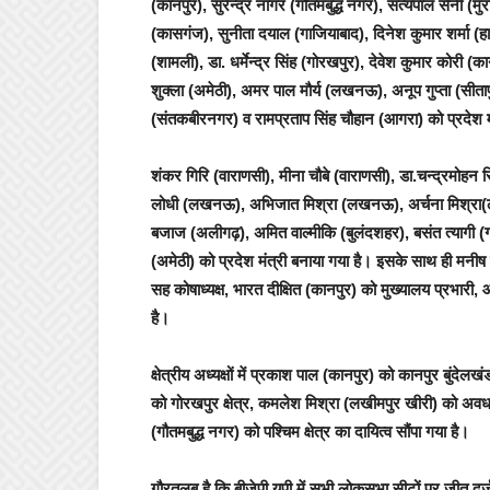
(कानपुर), सुरेन्द्र नागर (गौतमबुद्ध नगर), सत्यपाल सैनी 
(कासगंज), सुनीता दयाल (गाजियाबाद), दिनेश कुमार शर्मा (ह
(शामली), डा. धर्मेन्द्र सिंह (गोरखपुर), देवेश कुमार कोरी 
शुक्ला (अमेठी), अमर पाल मौर्य (लखनऊ), अनूप गुप्ता (सीतापु
(संतकबीरनगर) व रामप्रताप सिंह चौहान (आगरा) को प्रदेश मह
शंकर गिरि (वाराणसी), मीना चौबे (वाराणसी), डा.चन्द्रमोहन
लोधी (लखनऊ), अभिजात मिश्रा (लखनऊ), अर्चना मिश्रा(
बजाज (अलीगढ़), अमित वाल्मीकि (बुलंदशहर), बसंत त्यागी (गा
(अमेठी) को प्रदेश मंत्री बनाया गया है। इसके साथ ही मनीष 
सह कोषाध्यक्ष, भारत दीक्षित (कानपुर) को मुख्यालय प्रभारी,
है।
क्षेत्रीय अध्यक्षों में प्रकाश पाल (कानपुर) को कानपुर बुंदे
को गोरखपुर क्षेत्र, कमलेश मिश्रा (लखीमपुर खीरी) को अवध क्
(गौतमबुद्ध नगर) को पश्चिम क्षेत्र का दायित्व सौंपा गया है।
गौरतलब है कि बीजेपी यूपी में सभी लोकसभा सीटों पर जीत द