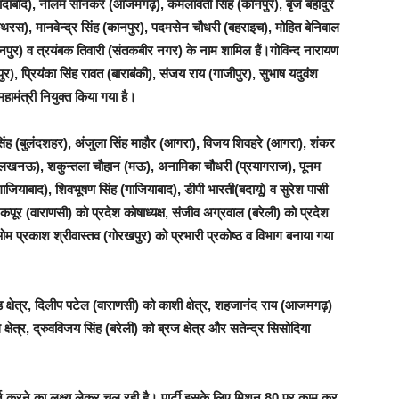
(मुरादाबाद), नीलम सोनकर (आजमगढ़), कमलावती सिंह (कानपुर), बृज बहादुर
ाथरस), मानवेन्द्र सिंह (कानपुर), पदमसेन चौधरी (बहराइच), मोहित बेनिवाल
(कानपुर) व त्रयंबक तिवारी (संतकबीर नगर) के नाम शामिल हैं।गोविन्द नारायण
र), प्रियंका सिंह रावत (बाराबंकी), संजय राय (गाजीपुर), सुभाष यदुवंश
ामंत्री नियुक्त किया गया है।
 सिंह (बुलंदशहर), अंजुला सिंह माहौर (आगरा), विजय शिवहरे (आगरा), शंकर
लखनऊ), शकुन्तला चौहान (मऊ), अनामिका चौधरी (प्रयागराज), पूनम
जियाबाद), शिवभूषण सिंह (गाजियाबाद), डीपी भारती(बदायूं) व सुरेश पासी
कपूर (वाराणसी) को प्रदेश कोषाध्यक्ष, संजीव अग्रवाल (बरेली) को प्रदेश
 ओम प्रकाश श्रीवास्तव (गोरखपुर) को प्रभारी प्रकोष्ठ व विभाग बनाया गया
लखंड क्षेत्र, दिलीप पटेल (वाराणसी) को काशी क्षेत्र, शहजानंद राय (आजमगढ़)
षेत्र, द्रुवविजय सिंह (बरेली) को ब्रज क्षेत्र और सतेन्द्र सिसोदिया
र्ज करने का लक्ष्य लेकर चल रही है। पार्टी इसके लिए मिशन 80 पर काम कर