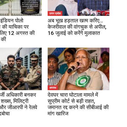
उत्तर प्रदेश
इंडियन पोलो
अब भूख हड़ताल खत्म करिए…
 की याचिका पर
केजरीवाल की वांगचुक से अपील,
 लिए 12 अगस्त की
16 जुलाई को करेंगे मुलाकात
 की
अपराध
र्जी अधिकारी बनकर
देवघर चारा घोटाला मामले में
 शख्स, मिलिट्री
सुप्रीम कोर्ट से बड़ी राहत,
 और जीआरपी ने रेलवे
जमानत रद्द करने की सीबीआई की
दबोचा
मांग खारिज