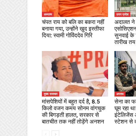
अध्यात्म
उत्तर प्रदेश
चंपत राय को बलि का बकरा नहीं
अदालत ने 
बनाया गया, उन्होंने खुद इस्तीफा
एसोसिएशन
दिया: स्वामी गोविंददेव गिरि
सुनवाई के
तारीख तय
मुख्य समाचार
अपराध
मांसपेशियों में बहुत दर्द है, 8.5
सेना का फ
किलो वजन कमय सोनम वांगचुक
घूम रहा था
की बिगड़ती हालत, सरकार से
इंटेलिजेंस
बातचीत तक नहीं तोड़ेंगे अनशन
स्टेशन से 