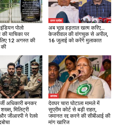
उत्तर प्रदेश
इंडियन पोलो
अब भूख हड़ताल खत्म करिए…
 की याचिका पर
केजरीवाल की वांगचुक से अपील,
 लिए 12 अगस्त की
16 जुलाई को करेंगे मुलाकात
 की
अपराध
र्जी अधिकारी बनकर
देवघर चारा घोटाला मामले में
 शख्स, मिलिट्री
सुप्रीम कोर्ट से बड़ी राहत,
 और जीआरपी ने रेलवे
जमानत रद्द करने की सीबीआई की
दबोचा
मांग खारिज