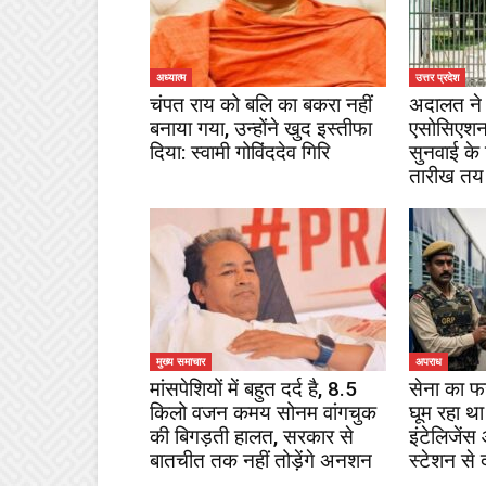
अध्यात्म
उत्तर प्रदेश
चंपत राय को बलि का बकरा नहीं
अदालत ने 
बनाया गया, उन्होंने खुद इस्तीफा
एसोसिएशन
दिया: स्वामी गोविंददेव गिरि
सुनवाई के
तारीख तय
मुख्य समाचार
अपराध
मांसपेशियों में बहुत दर्द है, 8.5
सेना का फ
किलो वजन कमय सोनम वांगचुक
घूम रहा था
की बिगड़ती हालत, सरकार से
इंटेलिजेंस
बातचीत तक नहीं तोड़ेंगे अनशन
स्टेशन से 