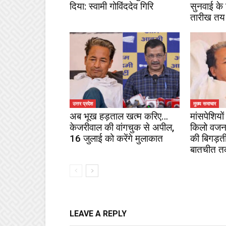
दिया: स्वामी गोविंददेव गिरि
सुनवाई के
तारीख तय
उत्तर प्रदेश
मुख्य समाचार
अब भूख हड़ताल खत्म करिए…
मांसपेशियों 
केजरीवाल की वांगचुक से अपील,
किलो वजन
16 जुलाई को करेंगे मुलाकात
की बिगड़ती
बातचीत तक
LEAVE A REPLY