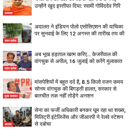
उन्होंने खुद इस्तीफा दिया: स्वामी गोविंददेव गिरि
अध्यात्म
अदालत ने इंडियन पोलो एसोसिएशन की याचिका
पर सुनवाई के लिए 12 अगस्त की तारीख तय की
उत्तर प्रदेश
अब भूख हड़ताल खत्म करिए… केजरीवाल की
वांगचुक से अपील, 16 जुलाई को करेंगे मुलाकात
उत्तर प्रदेश
मांसपेशियों में बहुत दर्द है, 8.5 किलो वजन कमय
सोनम वांगचुक की बिगड़ती हालत, सरकार से
बातचीत तक नहीं तोड़ेंगे अनशन
मुख्य समाचार
सेना का फर्जी अधिकारी बनकर घूम रहा था शख्स,
मिलिट्री इंटेलिजेंस और जीआरपी ने रेलवे स्टेशन
से दबोचा
अपराध