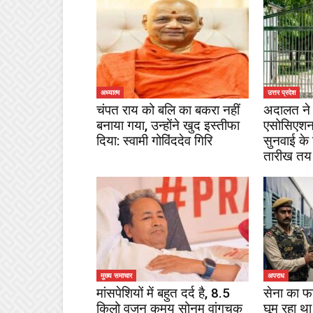
अध्यात्म
उत्तर प्रदेश
चंपत राय को बलि का बकरा नहीं
अदालत ने 
बनाया गया, उन्होंने खुद इस्तीफा
एसोसिएशन
दिया: स्वामी गोविंददेव गिरि
सुनवाई के
तारीख तय
मुख्य समाचार
अपराध
मांसपेशियों में बहुत दर्द है, 8.5
सेना का फ
किलो वजन कमय सोनम वांगचुक
घूम रहा था