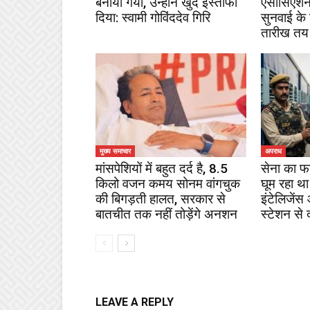
बनाया गया, उन्होंने खुद इस्तीफा
एसोसिएशन
दिया: स्वामी गोविंददेव गिरि
सुनवाई के
तारीख तय
मुख्य समाचार
अपराध
मांसपेशियों में बहुत दर्द है, 8.5
सेना का फ
किलो वजन कमय सोनम वांगचुक
घूम रहा था
की बिगड़ती हालत, सरकार से
इंटेलिजेंस
बातचीत तक नहीं तोड़ेंगे अनशन
स्टेशन से 
LEAVE A REPLY