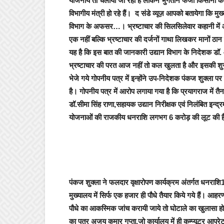
योजनायें तो चलायी जा रही है लेकिन भुगतान
फर्जी किसानों
के
विभागीय मंत्री
हो रहे हैं।
द संडे व्यूज़
आपको बतायेगा कि
मुख
विभाग के अफसर
…।
भ्रष्टाचार की सिलसिलेवार कहानी में
एक नहीं बल्कि भ्रष्टाचार की दर्जनों गाथा लिखकर मानों ठान
यह है कि इस बात की जानकारी उद्यान विभाग के निदेशक डॉ. आ
भ्रष्टाचार की परत आज नहीं तो कल खुलता है और इसकी शु
भेजे गये गोपनीय पत्र में इन्होंने उप-निदेशक पंकज शुक्ला 
है। गोपनीय पत्र में आरोप लगाया गया है कि प्रयागराज में
डॉ.सीमा सिंह राणा,सहायक उद्यान निरीक्षक एवं निलंबित इन्द्र
योजनाओं की राजकीय धनराशि लगभग 6 करोड़ की लूट की ह
पंकज शुक्ला ने
फलदार वृक्षारोपण कार्यक्रम
अंतर्गत धनराशि
मुख्यालय में सिर्फ एक हजार ही पौधे तैयार किये गये हैं। आहर
पौधे का आकस्मिक जांच करायी जाये तो घोटाले का खुलासा ह
का पुत्र अजय कुमार गुप्ता,जो कार्यालय में ही कम्प्यूटर आपर