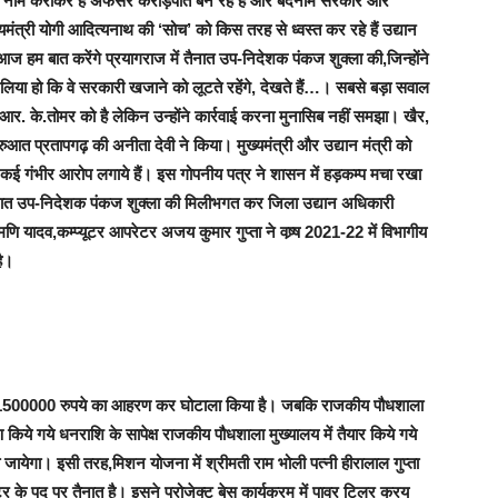
 नाम कराकर हैं अफसर करोड़पति बन रहे हैं और
बदनाम सरकार और
्यमंत्री योगी आदित्यनाथ की ‘सोच’
को किस तरह से ध्वस्त कर रहे हैं उद्यान
 आज हम बात करेंगे
प्रयागराज में तैनात उप-निदेशक पंकज शुक्ला की
,जिन्होंने
 लिया हो कि वे सरकारी खजाने को लूटते रहेंगे, देखते हैं…।
सबसे बड़ा सवाल
र. के.तोमर को है लेकिन उन्होंने कार्रवाई करना मुनासिब नहीं समझा।
खैर,
रुआत प्रतापगढ़ की
अनीता देवी
ने किया। मुख्यमंत्री और उद्यान मंत्री को
पर कई गंभीर आरोप लगाये हैं। इस गोपनीय पत्र ने शासन में हड़कम्प मचा रखा
 तैनात उप-निदेशक पंकज शुक्ला की मिलीभगत कर जिला उद्यान अधिकारी
मणि यादव,कम्प्यूटर आपरेटर अजय कुमार गुप्ता ने वष्र्ष 2021-22 में विभागीय
ै।
1500000 रुपये का आहरण कर घोटाला किया है। जबकि राजकीय पौधशाला
ण किये गये धनराशि के सापेक्ष राजकीय पौधशाला मुख्यालय में तैयार किये गये
ो जायेगा। इसी तरह,
मिशन योजना में
श्रीमती राम भोली पत्नी हीरालाल गुप्ता
ेटर के पद पर तैनात है। इसने प्रोजेक्ट बेस कार्यक्रम में पावर टिलर क्रय