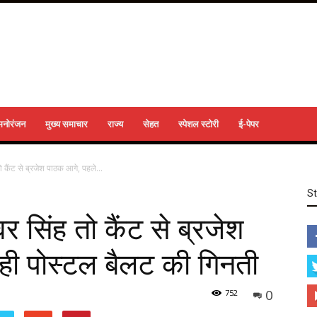
मनोरंजन
मुख्य समाचार
राज्य
सेहत
स्पेशल स्टोरी
ई-पेपर
 कैंट से ब्रजेश पाठक आगे, पहले...
S
र सिंह तो कैंट से ब्रजेश
ही पोस्टल बैलट की ग‍िनती
0
752