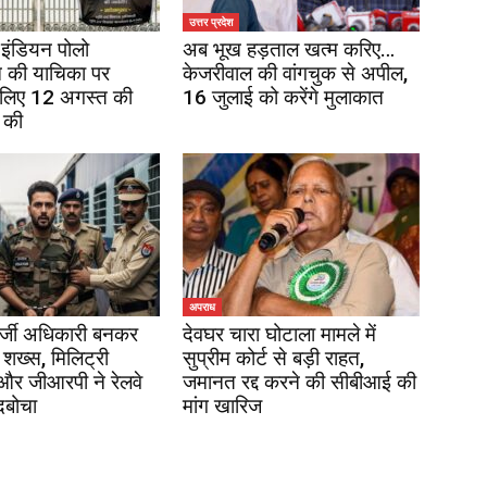
उत्तर प्रदेश
इंडियन पोलो
अब भूख हड़ताल खत्म करिए…
 की याचिका पर
केजरीवाल की वांगचुक से अपील,
 लिए 12 अगस्त की
16 जुलाई को करेंगे मुलाकात
 की
अपराध
र्जी अधिकारी बनकर
देवघर चारा घोटाला मामले में
 शख्स, मिलिट्री
सुप्रीम कोर्ट से बड़ी राहत,
 और जीआरपी ने रेलवे
जमानत रद्द करने की सीबीआई की
दबोचा
मांग खारिज