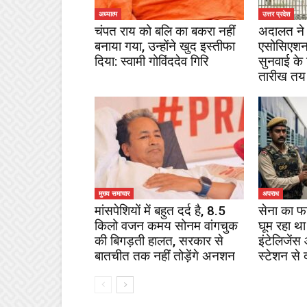
अध्यात्म
उत्तर प्रदेश
चंपत राय को बलि का बकरा नहीं
अदालत ने 
बनाया गया, उन्होंने खुद इस्तीफा
एसोसिएशन
दिया: स्वामी गोविंददेव गिरि
सुनवाई के
तारीख तय
मुख्य समाचार
अपराध
मांसपेशियों में बहुत दर्द है, 8.5
सेना का फ
किलो वजन कमय सोनम वांगचुक
घूम रहा था
की बिगड़ती हालत, सरकार से
इंटेलिजेंस
बातचीत तक नहीं तोड़ेंगे अनशन
स्टेशन से 