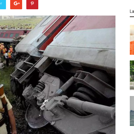
er
La