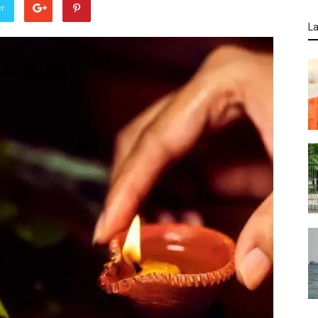
er
La