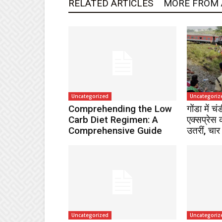
RELATED ARTICLES
MORE FROM
Uncategorized
Uncategoriz
Comprehending the Low
गोंडा में च
Carb Diet Regimen: A
एक्सप्रेस 
Comprehensive Guide
उतरीं, चार
Uncategorized
Uncategoriz