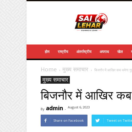
Sailehar
Daily
News
होम
राष्ट्रीय
अंतर्राष्ट्रीय
अपराध
खेल
Home
मुख्य समाचार
बिजनौर में आखिर कब थमेगा ग
मुख्य समाचार
बिजनौर में आखिर कब
admin
August 6, 2023
By
-
Share on Facebook
Tweet on Twitt