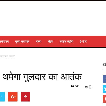
मनोरंजन
मुख्य समाचार
राज्य
सेहत
स्पेशल स्टोरी
ई-पेपर
ुलदार का आतंक
S
 थमेगा गुलदार का आतंक
0
549
er