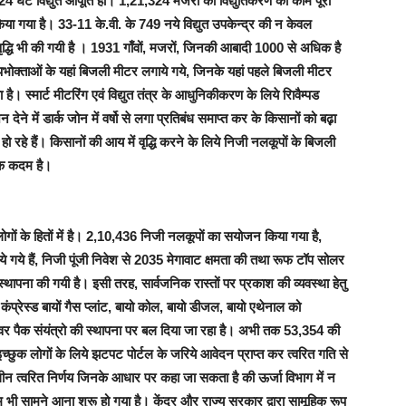
घंटे विद्युत आपूर्ति हो। 1,21,324 मजरों का विद्युतिकरण का काम पूरा
िया गया है। 33-11 के.वी. के 749 नये विद्युत उपकेन्द्र की न केवल
ें वृद्धि भी की गयी है । 1931 गाँवों, मजरों, जिनकी आबादी 1000 से अधिक है
पभोक्ताओं के यहां बिजली मीटर लगाये गये, जिनके यहां पहले बिजली मीटर
है। स्मार्ट मीटरिंग एवं विद्युत तंत्र के आधुनिकीकरण के लिये रिावैम्पड
ने में डार्क जोन में वर्षो से लगा प्रतिबंध समाप्त कर के किसानों को बढ़़ा
हे हैं। किसानों की आय में वृद्धि करने के लिये निजी नलकूपों के बिजली
िक कदम है।
लोगों के हितों में है। 2,10,436 निजी नलकूपों का सयोजन किया गया है,
 गये हैं, निजी पूंजी निवेश से 2035 मेगावाट क्षमता की तथा रूफ टॉप सोलर
स्थापना की गयी है। इसी तरह, सार्वजनिक रास्तों पर प्रकाश की व्यवस्था हेतु
ंप्रेस्ड बायों गैस प्लांट, बायो कोल, बायो डीजल, बायो एथेनाल को
ॉवर पैक संयंत्रो की स्थापना पर बल दिया जा रहा है। अभी तक 53,354 की
च्छुक लोगों के लिये झटपट पोर्टल के जरिये आवेदन प्राप्त कर त्वरित गति से
न त्वरित निर्णय जिनके आधार पर कहा जा सकता है की ऊर्जा विभाग में न
ाम भी सामने आना शुरू हो गया है। केंद्र और राज्य सरकार द्वारा सामूहिक रूप