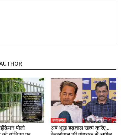
 AUTHOR
उत्तर प्रदेश
इंडियन पोलो
अब भूख हड़ताल खत्म करिए…
 की याचिका पर
केजरीवाल की वांगचुक से अपील,