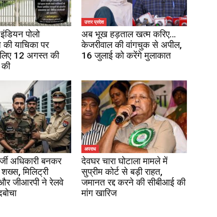
उत्तर प्रदेश
इंडियन पोलो
अब भूख हड़ताल खत्म करिए…
 की याचिका पर
केजरीवाल की वांगचुक से अपील,
 लिए 12 अगस्त की
16 जुलाई को करेंगे मुलाकात
 की
अपराध
र्जी अधिकारी बनकर
देवघर चारा घोटाला मामले में
 शख्स, मिलिट्री
सुप्रीम कोर्ट से बड़ी राहत,
 और जीआरपी ने रेलवे
जमानत रद्द करने की सीबीआई की
दबोचा
मांग खारिज