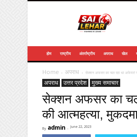
Sailehar
Daily
News
होम
राष्ट्रीय
अंतर्राष्ट्रीय
अपराध
खेल
Home
अपराध
सेक्शन अफसर का चल रहा था अफेयर! पत्नी
अपराध
उत्तर प्रदेश
मुख्य समाचार
सेक्शन अफसर का चल 
की आत्‍महत्‍या, मुकदमा
admin
June 22, 2023
By
-