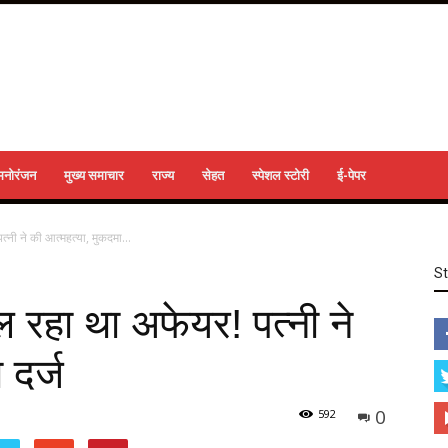
मनोरंजन
मुख्य समाचार
राज्य
सेहत
स्पेशल स्टोरी
ई-पेपर
 ने की आत्‍महत्‍या, मुकदमा...
S
रहा था अफेयर! पत्नी ने
 दर्ज
0
592