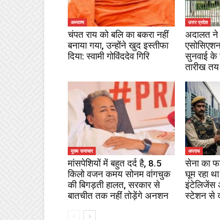
अध्यात्म
उत्तर प्रदेश
चंपत राय को बलि का बकरा नहीं
अदालत ने 
बनाया गया, उन्होंने खुद इस्तीफा
एसोसिएशन
दिया: स्वामी गोविंददेव गिरि
सुनवाई के
तारीख तय
मुख्य समाचार
अपराध
मांसपेशियों में बहुत दर्द है, 8.5
सेना का फ
किलो वजन कमय सोनम वांगचुक
घूम रहा था
की बिगड़ती हालत, सरकार से
इंटेलिजेंस
बातचीत तक नहीं तोड़ेंगे अनशन
स्टेशन से 