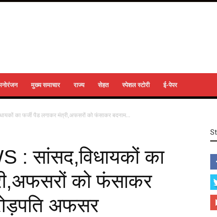
मनोरंजन
मुख्य समाचार
राज्य
सेहत
स्पेशल स्टोरी
ई-पेपर
कों का फर्जी पैड लगाकर मंत्री,अफसरों को फंसाकर बदनाम...
S
 सांसद,विधायकों का
्री,अफसरों को फंसाकर
रोड़पति अफसर