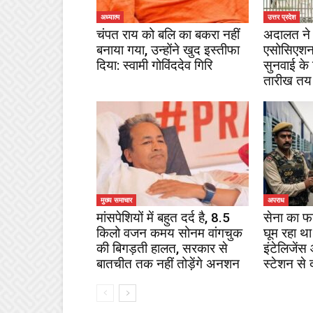
अध्यात्म
उत्तर प्रदेश
चंपत राय को बलि का बकरा नहीं
अदालत ने 
बनाया गया, उन्होंने खुद इस्तीफा
एसोसिएशन
दिया: स्वामी गोविंददेव गिरि
सुनवाई के
तारीख तय
मुख्य समाचार
अपराध
मांसपेशियों में बहुत दर्द है, 8.5
सेना का फ
किलो वजन कमय सोनम वांगचुक
घूम रहा था
की बिगड़ती हालत, सरकार से
इंटेलिजेंस
बातचीत तक नहीं तोड़ेंगे अनशन
स्टेशन से 