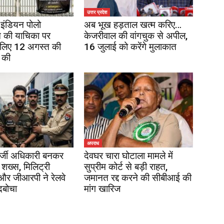
उत्तर प्रदेश
इंडियन पोलो
अब भूख हड़ताल खत्म करिए…
 की याचिका पर
केजरीवाल की वांगचुक से अपील,
 लिए 12 अगस्त की
16 जुलाई को करेंगे मुलाकात
 की
अपराध
र्जी अधिकारी बनकर
देवघर चारा घोटाला मामले में
 शख्स, मिलिट्री
सुप्रीम कोर्ट से बड़ी राहत,
 और जीआरपी ने रेलवे
जमानत रद्द करने की सीबीआई की
दबोचा
मांग खारिज