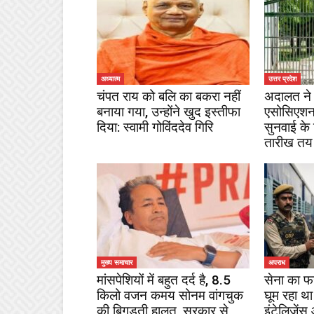
अध्यात्म
उत्तर प्रदेश
चंपत राय को बलि का बकरा नहीं
अदालत ने 
बनाया गया, उन्होंने खुद इस्तीफा
एसोसिएशन
दिया: स्वामी गोविंददेव गिरि
सुनवाई के
तारीख तय
मुख्य समाचार
अपराध
मांसपेशियों में बहुत दर्द है, 8.5
सेना का फ
किलो वजन कमय सोनम वांगचुक
घूम रहा था
की बिगड़ती हालत, सरकार से
इंटेलिजेंस