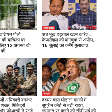
उत्तर प्रदेश
इंडियन पोलो
अब भूख हड़ताल खत्म करिए…
 की याचिका पर
केजरीवाल की वांगचुक से अपील,
 लिए 12 अगस्त की
16 जुलाई को करेंगे मुलाकात
 की
अपराध
र्जी अधिकारी बनकर
देवघर चारा घोटाला मामले में
 शख्स, मिलिट्री
सुप्रीम कोर्ट से बड़ी राहत,
 और जीआरपी ने रेलवे
जमानत रद्द करने की सीबीआई की