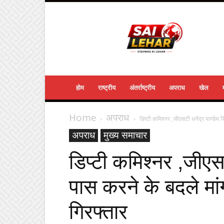
Sailehar
Daily
News
होम
राष्ट्रीय
अंतर्राष्ट्रीय
अपराध
खेल
Home
अपराध
डिप्टी कमिश्नर ,जीएसटी धनेंद्र पाण्डेय 
अपराध
मुख्य समाचार
डिप्टी कमिश्नर ,जीएसट
पास करने के बदले मां
गिरफ्तार