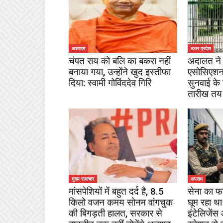
अध्यात्म
उत्तर प्रदेश
चंपत राय को बलि का बकरा नहीं
अदालत ने 
बनाया गया, उन्होंने खुद इस्तीफा
एसोसिएशन
दिया: स्वामी गोविंददेव गिरि
सुनवाई के
तारीख तय
मुख्य समाचार
अपराध
मांसपेशियों में बहुत दर्द है, 8.5
सेना का फ
किलो वजन कमय सोनम वांगचुक
घूम रहा था
की बिगड़ती हालत, सरकार से
इंटेलिजेंस