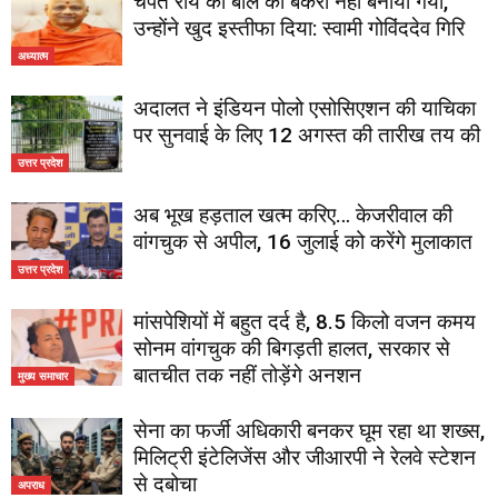
चंपत राय को बलि का बकरा नहीं बनाया गया,
उन्होंने खुद इस्तीफा दिया: स्वामी गोविंददेव गिरि
अध्यात्म
अदालत ने इंडियन पोलो एसोसिएशन की याचिका
पर सुनवाई के लिए 12 अगस्त की तारीख तय की
उत्तर प्रदेश
अब भूख हड़ताल खत्म करिए… केजरीवाल की
वांगचुक से अपील, 16 जुलाई को करेंगे मुलाकात
उत्तर प्रदेश
मांसपेशियों में बहुत दर्द है, 8.5 किलो वजन कमय
सोनम वांगचुक की बिगड़ती हालत, सरकार से
बातचीत तक नहीं तोड़ेंगे अनशन
मुख्य समाचार
सेना का फर्जी अधिकारी बनकर घूम रहा था शख्स,
मिलिट्री इंटेलिजेंस और जीआरपी ने रेलवे स्टेशन
से दबोचा
अपराध