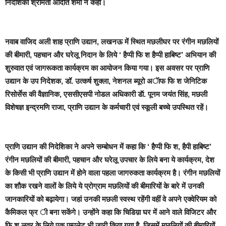
निदेशिका श्रीमती अदिति शर्मा ने कही।
नवाब वाजिद अली शाह प्राणि उद्यान, लखनऊ में स्थित मछलीघर पर रंगीन मछलियों
की बीमारी, पहचान और घरेलू निदान के लिये ‘ हैप्पी फि श हैप्पी हाबिष्ट’ अभियान की
शुरुवात एवं जागरूकता कार्यक्रम का आयोजन किया गया।
इस अवसर पर प्राणि
उद्यान के उप निदेशक, डॉ. उत्कर्ष शुक्ला, नेशनल ब्यूरो अॅाफ फि श जेनिटिक
रिसोर्सेस की वैज्ञानिक, एससीएसपी नोडल अधिकारी
डॅा. पूनम जयंत सिंह, मछली
विशेषज्ञ इन्द्रमणि राजा, प्राणि उद्यान के कर्मचारी एवं स्कूली बच्चे उपस्थित रहें।
प्राणि उद्यान की निदेशिका ने अपने सम्बोधन में कहा कि ‘ हैप्पी फि श, हैपी हाबिष्ट’
रंगीन मछलियों की बीमारी, पहचान और घरेलू उपचार के लिये बना ये कार्यक्रम, देश
के किसी भी प्राणि उद्यान में होने वाला पहला जागरुकता कार्यक्रम है। रंगीन मछलियों
का शौक रखने वालों के लिये ये प्रोग्राम मछलियों की बीमारियों के बारे में उनकी
जानकारियों को बढ़ायेगा। जहां उनकी मछली स्वस्थ रहेंगी वहीं वे अपने एक्वेरियम को
कैमिकल फ्र ी बना सकेंगे। उन्होंने कहा कि चिडिय़ा घर में आने वाले विजिटर और
फि श लवर के लिये एक पम्पलेट भी जारी किया गया है, जिसमें मछलियों की बीमारियों