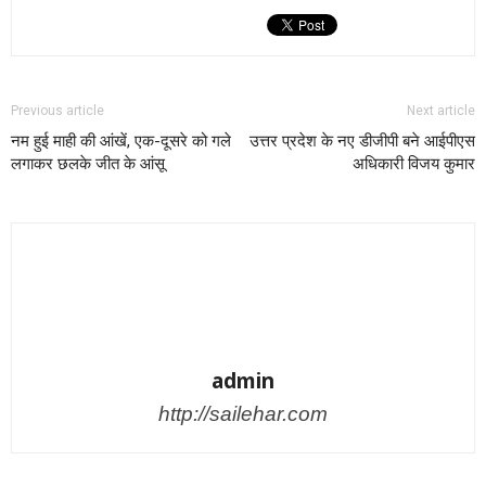
admin
http://sailehar.com
RELATED ARTICLES
MORE FROM AUTHOR
बॉलीवुड और नेतागिरी…
Uncategorized
वोट बनाम नोट : जनता की सजगता से हारेगा
धनबल
मुख्य समाचार
चुनाव आयोग की ‘ईमानदारी’ लोकतंत्र की