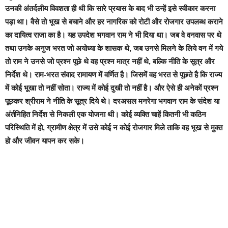
उनकी अंतर्दलीय विवशता ही थी कि सारे प्रयास के बाद भी उन्हें इसे स्वीकार करना
पड़ा था। वैसे तो भूख से बचाने और हर नागरिक को रोटी और रोजगार उपलब्ध कराने
का दायित्व राजा का है। यह उपदेश भगवान राम ने भी दिया था। जब वे वनवास पर थे
तथा उनके अनुज भरत जो अयोध्या के शासक थे, जब उनसे मिलने के लिये वन में गये
तो राम ने उनसे जो प्रश्न पूछे थे वह प्रश्न मात्र नहीं थे, बल्कि नीति के सूत्र और
निर्देश थे। राम-भरत संवाद रामायण में वर्णित है। जिसमें वह भरत से पूछते है कि राज्य
में कोई भूखा तो नहीं सोता। राज्य में कोई दुखी तो नहीं है। और ऐसे ही अनेकों प्रश्न
पूछकर श्रीराम ने नीति के सूत्र दिये थे। दरअसल मनरेगा भगवान राम के संदेश या
अंर्तनिहित निर्देश से निकली एक योजना थी। कोई व्यक्ति चाहें कितनी भी कठिन
परिस्थिति में हो, ग्रामीण क्षेत्र में उसे कोई न कोई रोजगार मिले ताकि वह भूख से मुक्त
हो और जीवन यापन कर सके।
मनरेगा कानून संसद में आने के बाद पहली बार में पारित नहीं हो सका था और उसे
संयुक्त संसदीय समिति के पास भेजने का निर्णय हुआ था। यह एक सुविदित तथ्य है।
जब किसी विषय पर सरकार निर्णय नहीं करना चाहती और बगैर दोष लिये उसे विलम्बित
करना चाहती है, तो ऐसे प्रस्ताव संयुक्त संसदीय समिति को भेज दिये जाते हैं। यही