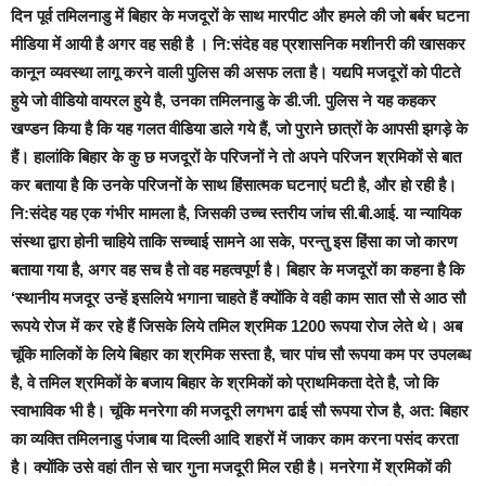
रूपये रोज में कर रहे हैं जिसके लिये तमिल श्रमिक 1200 रूपया रोज लेते थे। अब
चूंकि मालिकों के लिये बिहार का श्रमिक सस्ता है, चार पांच सौ रूपया कम पर उपलब्ध
है, वे तमिल श्रमिकों के बजाय बिहार के श्रमिकों को प्राथमिकता देते है, जो कि
स्वाभाविक भी है। चूंकि मनरेगा की मजदूरी लगभग ढाई सौ रूपया रोज है, अत: बिहार
का व्यक्ति तमिलनाडु पंजाब या दिल्ली आदि शहरों में जाकर काम करना पसंद करता
है। क्योंकि उसे वहां तीन से चार गुना मजदूरी मिल रही है। मनरेगा में श्रमिकों की
कमी की बड़ी वजह कम मजदूरी भी है और जब श्रमिक नहीं मिलते है तो अपने
निर्धारित ग्रामीण और स्थानीय कार्यों को पूरा कराने के लिये अधिकारी लाचार होकर
मशीनों का प्रयोग कराते हैं ताकि वह अनुशासनात्मक कार्यवाही से बच सकें। अगर
भारत सरकार समूचे देश के श्रमिकों के लिये चाहे वह शासकीय हो या अशासकीय हो
एक समान मजदूर की दर तय करे तो स्थानीय श्रमिकों के अभाव की समस्या का
काफी हद तक हल निकल जायेगा।एक और महत्वपूर्ण पक्ष यह है कि ग्रामीण अंचल में
नि: शुल्क राशन पांच किलो प्रति व्यक्ति की दर से वितरण शुरू हुआ है। नि:संदेह
इससे गरीबों को भूख से बचने की गारंटी मिली है और सरकार को भी चुनाव जीतने की
गारंटी। परन्तु अनुभव यह भी आ रहा है कि देश में बगैर परिश्रम के खाने वालों की
एक बड़ी फौज तैयार हो रही है जो धीरे-धीरे अकर्मण्य बनती जा रही है। और जब मुफ्त
राशन से ही जीवन चल जाये तो व्यक्ति को श्रम करने की क्या आवश्यकता है यह सोच