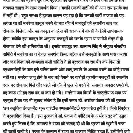
स्तर पर रोजगार मिले और पहले जो गाँव में भूख से मरने के समाचार अक्सर छपते थे,
वह काफ ी हद तक बंद या कम हो गये। मनरेगा जब विमर्श के राष्ट्रीय फ लक पर
प्रमुख है तब यह भी सुखद संयोग है कि इसी समय डॉ. अशोक पंकज जी की पुस्तक
‘इन क्लूजिव डेवलपमेंट थ्रू गारंटीड एम्पालायेमेंटÓ प्रकाशित हुयी है। जिसे स्प्रिंगर
ने प्रकाशित किया है। इस पुस्तक में डॉ. पंकज ने कौटिल्य के अर्थशास्त्र को उद्धत
करते हुये लिखा है कि ‘चाणक्य ने राजा को सलाह दी थी कि प्रजा की खुशी में राजा
की खुशी रहती है। प्रजा के कल्याण में राजा का कल्याण निहित रहता है, इसीलिये दुर्गो
(किलो) का निर्माण करो, सिंचाई के लिये नहरें आदि बनाओ ताकि प्रजा को काम मिल
सके और वह सुखी रह सके। शायद चाणक्य के निर्देश में यह संदेश भी निहित रहा होगा
कि प्रजा अगर काम में मशगूल रहेगी और भूखमरी नहीं होगी तो राजा के खिलाफ
विरोध या बगावत नहीं होगी। डॉ. अशोक पंकज ने कई राज्यों के मनरेगा के कार्यक्रमों
का अध्ययन कर कु छ ठोस निष्कर्ष निकाले हैं। मनरेगा के बारे में एक आरोप आम तौर
पर यह लगता है कि इसमें भ्रष्टाचार होता है। इस आरोप को नकारा नहीं जा सकता
परन्तु यह भी उल्लेखनीय है कि भ्रष्टाचार नीति या योजना का नहीं है, बल्कि
क्रियान्वयन करने वाली संस्थाओं या एंजेंसियों का है, और जिसे प्रशासनिक कसावट
से काफ ी हद तक दूर किया जा सकता है। दूसरा आक्षेप यह लगता है कि मनरेगा के
काम जिन्हें कानून के अनुसार श्रमिक के हाथों से होना चाहिये उन्हें मशीनों द्वारा कराया
जाता है। क्योंकि श्रमिक नहीं मिलते।मैं मानता हूं कि दो कारण से विशेषत: ग्रामीण