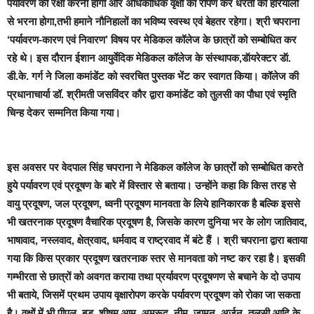
पर्यावरण की रक्षा करनी होगी और अधिकाधिक वृक्षों का रोपण कर धरती को हरियाली
से भरना होगा,तभी हमाने नौनिहालों का भविष्य स्वस्थ एवं बेहतर रहेगा।
श्री चपराना
‘पर्यावरण-कारण एवं निवारण’ विषय पर मेडिकल कॉलेज के छात्रों को सम्बोधित कर
रहे थे।
इस दौरान
ईशान आयुर्वेदिक मेडिकल कॉलेज के संस्थापक,डॅायरेक्टर डॅा.
डी.के. गर्ग ने जिला कमांडेंट को स्वरचित पुस्तक भेंट कर स्वागत किया। कॉलेज की
प्रधानाचार्या डॉ. श्रीमती जसविंदर कौर द्वारा कमांडेंट को तुलसी का पौधा एवं स्मृति
चिन्ह देकर सम्मनित किया गया।
इस अवसर पर वेदपाल सिंह चपराना ने मेडिकल कॉलेज के छात्रोंं को सम्बोधित करते
हुये पर्यावरण एवं प्रदूषण के बारे में विस्तार से बताया। उन्होंने कहा कि किस तरह से
वायु प्रदूषण, जल प्रदूषण, ध्वनी प्रदूषण मानवता के लिये हानिकारक है बल्कि इससे
भी खतरनाक प्रदूषण वैचारिक प्रदूषण है, जिसके कारण दुनिया भर के लोग जातिवाद,
भाषावाद, नस्लवाद, क्षेत्रवाद, धर्मवाद व राष्ट्रवाद में बंटे हैं । श्री चपराना द्वारा बताया
गया कि किस प्रकार प्रदूषण खतरनाक स्तर से मानवता को नष्ट कर रहा है। इसकी
गम्भीरता से छात्रों को अवगत कराया तथा प्रर्यावरण प्रदूषणण से बचाने के दो उपाय
भी बताये, जिसमें प्रथम उपाय वृक्षारोपण करके पर्यावरण प्रदूषण को रोका जा सकता
है। वृक्षों में भी पीपल, बड, शीषम,आम, अमरूद, नीम, जामुन, अर्जुन, तुलसी आदि के