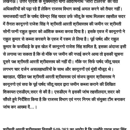
लखनऊ
। उत्तर प्रदेश के मुख्यमंत्री योगी आदित्यनाथ
‘जीरो टालरेंस’
का पाठ
अधिकारियों को पढ़ा रहे हैं लेकिन
राजस्व विभाग
कतई अमल करने को तैयार नहीं।
समाजवादी पार्टी के पार्षद देवेन्द्र सिंह यादव उर्फ जीतू के साथ मिलकर तहसील सदर
में तैनात कानूनगो राजेश सिंह ने श्रीमती आरती श्रीवास्तव की जमीन पर श्रीमती
सोनी पत्नी राहुल कुमार को आंशिक कब्जा करवा दिया है। इसके एवज में कानूनगो ने
राहुल कुमार से कब्जा करवाने के एवज में रकम ले लिया है।
पूर्व पार्षद और राहुल
कुमार के फर्जीवाड़े के इस खेल में कानूनगो राजेश सिंह शामिल है, इसका अंदाजा इसी
से लगाया जा सकता है कि वो मौके पर जमीन की नपाई करने आया तो इसकी सूचना
दूसरे पक्ष श्रीमती आरती श्रीवास्तव को नहीं दी।
मौके पर सिर्फ पार्षद जीतू यादव
लगभग चार दर्जन असलहाधारियों के साथ और कानूनगों एवं मुंशी मौजूद थे।
बहरहाल, पीडि़त पक्ष श्रीमती आरती श्रीवास्तव एवं संजय कुमार श्रीवास्तव ने
कानूनगो एवं सपा के पूर्व पार्षद जीतू यादव द्वारा जमीन कब्जा कराने की लिखित
शिकायत एसडीएम,सदर से की है। एसडीएम ने इसकी जांच तहसीलदार,सदर को
सौंपते हुये निर्देशित किया है कि राजस्व विभाग एवं नगर निगम की संयुक्त टीम बनाकर
जांच कर आख्या दें…।
श्रीमती आरती श्रीवास्तव निवासी 549-263 का आरोप है कि
उन्होंने पारस नाथ सिंह