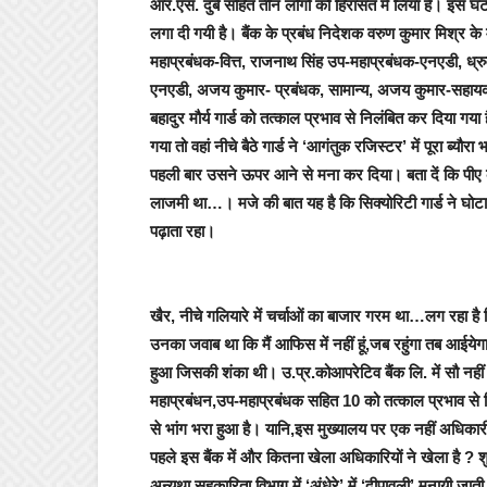
आर.एस. दुबे सहित तीन लोगों को हिरासत में लिया है। इस घटना
लगा दी गयी है।
बैंक के प्रबंध निदेशक वरुण कुमार मिश्र के
महाप्रबंधक-वित्त, राजनाथ सिंह उप-महाप्रबंधक-एनएडी, ध्र
एनएडी, अजय कुमार- प्रबंधक, सामान्य, अजय कुमार-सहाय
बहादुर मौर्य गार्ड को तत्काल प्रभाव से निलंबित कर दिया गया ह
गया तो वहां नीचे बैठे गार्ड ने ‘आगंतुक रजिस्टर’ में पूरा ब्
पहली बार उसने ऊपर आने से मना कर दिया। बता दें कि पी
लाजमी था…।
मजे की बात यह है कि
सिक्योरिटी गार्ड ने घो
पढ़ाता रहा
।
खैर, नीचे गलियारे में
चर्चाओं का बाजार गरम था…लग रहा है क
उनका जवाब था कि मैं आफिस में नहीं हूं,जब रहुंगा तब आईय
हुआ जिसकी शंका थी
। उ.प्र.कोआपरेटिव बैंक लि. में सौ नहीं 
महाप्रबंधन,उप-महाप्रबंधक सहित 10 को तत्काल प्रभाव से निल
से भांग भरा हुआ है।
यानि,इस मुख्यालय पर एक नहीं अधिकारी क
पहले इस बैंक में और कितना खेला अधिकारियों ने खेला है ? शु
अन्यथा सहकारिता विभाग में ‘अंधेरे’ में ‘दीपावली’ मनायी ज