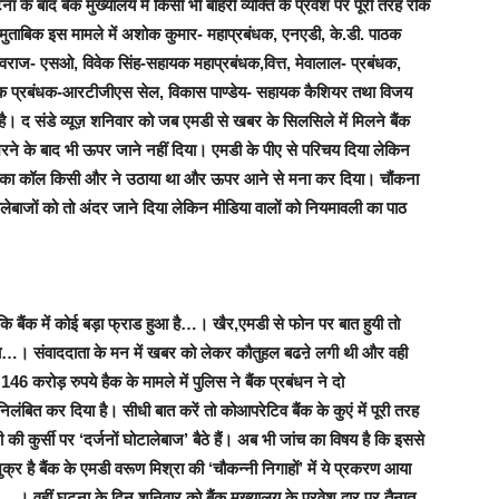
 के बाद बैंक मुख्यालय में किसी भी बाहरी व्यक्ति के प्रवेश पर पूरी तरह रोक
 मुताबिक
इस मामले में
अशोक कुमार- महाप्रबंधक, एनएडी, के.डी. पाठक
ुवराज- एसओ, विवेक सिंह-सहायक महाप्रबंधक,वित्त, मेवालाल- प्रबंधक,
क प्रबंधक-आरटीजीएस सेल, विकास पाण्डेय- सहायक कैशियर तथा विजय
ै
।
द संडे व्यूज़
शनिवार को जब एमडी से खबर के सिलसिले में मिलने बैंक
यौरा भरने के बाद भी ऊपर जाने नहीं दिया। एमडी के पीए से परिचय दिया लेकिन
ए का कॉल किसी और ने उठाया था और ऊपर आने से मना कर दिया। चौंकना
टालेबाजों को तो अंदर जाने दिया लेकिन मीडिया वालों को नियमावली का पाठ
ि बैंक में कोई बड़ा फ्राड हुआ है…।
खैर,
एमडी से फोन पर बात हुयी तो
ेगा…।
सं
वाददाता के मन में खबर को लेकर कौतुहल बढऩे लगी थी और वही
146 करोड़ रुपये हैक के मामले में पुलिस ने बैंक प्रबंधन ने दो
ंबित कर दिया है। सीधी बात करें तो कोआपरेटिव बैंक के कुएं में पूरी तरह
ी कुर्सी पर ‘दर्जनों घोटालेबाज’ बैठे हैं। अब भी जांच का विषय है कि इससे
क्र है बैंक के एमडी वरूण मिश्रा की ‘चौकन्नी निगाहों’ में ये प्रकरण आया
ाती …।
वहीं घटना के दिन शनिवार को
बैंक मुख्यालय के प्रवेश द्वार पर तैनात