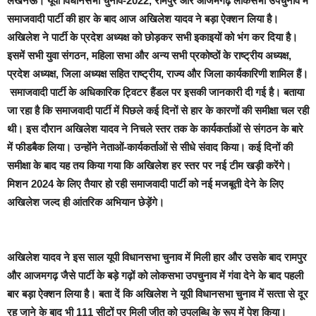
लखनऊ।
यूपी विधानसभा चुनाव-2022, रामपुर और आजमगढ़ लोकसभा उपचुनाव में
समाजवादी पार्टी की हार के बाद आज अखिलेश यादव ने बड़ा ऐक्‍शन लिया है।
अखिलेश ने पार्टी के प्रदेश अध्‍यक्ष को छोड़कर सभी इकाइयों को भंग कर दिया है।
इसमें सभी युवा संगठन, महिला सभा और अन्‍य सभी प्रकोष्‍ठों के राष्‍ट्रीय अध्‍यक्ष,
प्रदेश अध्‍यक्ष, जिला अध्‍यक्ष सहित राष्‍ट्रीय, राज्‍य और जिला कार्यकारिणी शामिल हैं।
समाजवादी पार्टी के अधिकारिक ट्विटर हैंडल पर इसकी जानकारी दी गई है। बताया
जा रहा है कि समाजवादी पार्टी में पिछले कई दिनों से हार के कारणों की समीक्षा चल रही
थी। इस दौरान अखिलेश यादव ने निचले स्‍तर तक के कार्यकर्ताओं से संगठन के बारे
में फीडबैक लिया। उन्‍होंने नेताओं-कार्यकर्ताओं से सीधे संवाद किया। कई दिनों की
समीक्षा के बाद यह तय किया गया कि अखिलेश हर स्‍तर पर नई टीम खड़ी करेंगे।
मिशन 2024 के लिए तैयार हो रही समाजवादी पार्टी को नई मजबूती देने के लिए
अखिलेश जल्‍द ही आंतरिक अभियान छेड़ेंगे।
अखिलेश यादव ने इस साल यूपी विधानसभा चुनाव में मिली हार और उसके बाद रामपुर
और आजमगढ़ जैसे पार्टी के बड़े गढ़ों को लोकसभा उपचुनाव में गंवा देने के बाद पहली
बार बड़ा ऐक्‍शन लिया है। बता दें कि अखिलेश ने यूपी विधानसभा चुनाव में सत्‍ता से दूर
रह जाने के बाद भी 111 सीटों पर मिली जीत को उपलब्धि के रूप में पेश किया।