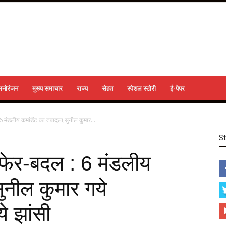
मनोरंजन
मुख्य समाचार
राज्य
सेहत
स्पेशल स्टोरी
ई-पेपर
: 6 मंडलीय कमांडेंट का तबादला,सुनील कुमार...
S
़ा फेर-बदल : 6 मंडलीय
ुनील कुमार गये
े झांसी