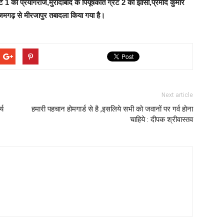
रट 1 को प्रयागराज,मुरादाबाद के पियूषकांत ग्रेट 2 को झांसी,प्रमोद कुमार
 आजमगढ़ से मीरजापुर तबादला किया गया है।
Next article
्य
हमारी पहचान होमगार्ड से है ,इसलिये सभी को जवानों पर गर्व होना
चाहिये : दीपक श्रीवास्तव