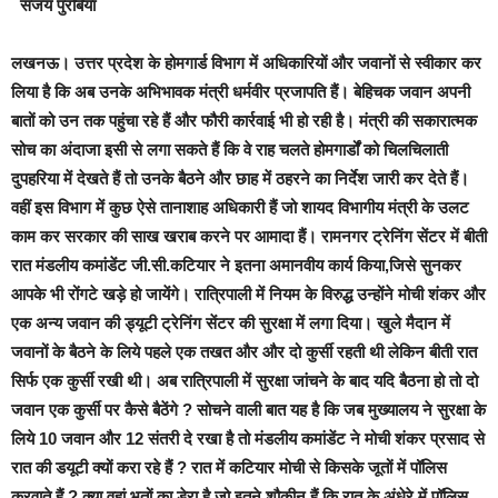
संजय पुरबिया
लखनऊ।
उत्तर प्रदेश के होमगार्ड विभाग में अधिकारियों और जवानों से स्वीकार कर
लिया है कि अब उनके अभिभावक मंत्री धर्मवीर प्रजापति हैं। बेहिचक जवान अपनी
बातों को उन तक पहुंचा रहे हैं और फौरी कार्रवाई भी हो रही है।
मंत्री की सकारात्मक
सोच का अंदाजा इसी से लगा सकते हैं कि वे राह चलते होमगार्डों को चिलचिलाती
दुपहरिया में देखते हैं तो उनके बैठने और छाह में ठहरने का निर्देश जारी कर देते हैं
।
वहीं इस
विभाग में कुछ ऐसे तानाशाह अधिकारी हैं जो शायद विभागीय मंत्री के उलट
काम कर सरकार की साख खराब करने पर आमादा हैं।
रामनगर ट्रेनिंग सेंटर में बीती
रात मंडलीय कमांडेंट जी.सी.कटियार ने इतना अमानवीय कार्य किया,जिसे सुनकर
आपके भी रोंगटे खड़े हो जायेंगे। रात्रिपाली में नियम के विरुद्ध उन्होंने मोची शंकर और
एक अन्य जवान की ड्यूटी ट्रेनिंग सेंटर की सुरक्षा में लगा दिया। खुले मैदान में
जवानों के बैठने के लिये पहले एक तखत और और दो कुर्सी रहती थी लेकिन बीती रात
सिर्फ एक कुर्सी रखी थी। अब रात्रिपाली में सुरक्षा जांचने के बाद यदि बैठना हो तो दो
जवान एक कुर्सी पर कैसे बैठेंगे ? सोचने वाली बात यह है कि जब मुख्यालय ने सुरक्षा के
लिये 10 जवान और 12 संतरी दे रखा है तो मंडलीय कमांडेंट ने मोची शंकर प्रसाद से
रात की डयूटी क्यों करा रहे हैं ?
रात में कटियार मोची से किसके जूतों में पॉलिस
करवाते हैं ? क्या वहां भूतों का डेरा है,जो इतने शौकीन हैं कि रात के अंधेरे में पॉलिस