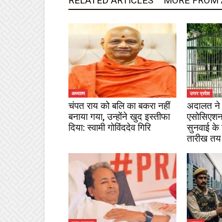
RELATED ARTICLES
MORE FROM
अध्यात्म
उत्तर प्रदेश
चंपत राय को बलि का बकरा नहीं
अदालत ने 
बनाया गया, उन्होंने खुद इस्तीफा
एसोसिएशन
दिया: स्वामी गोविंददेव गिरि
सुनवाई के
तारीख तय