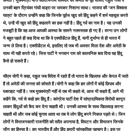
अमेठी।
मुख्यमंत्री योगी आदित्यनाथ सोमवार को अमेठी के पूर्व सांसद राहुल गांधी व
उनकी बहन प्रियंका गांधी वाड्रा पर जमकर निशाना साधा। भाजपा की ‘जन विश्वास
यात्रा’ के दौरान उन्होंने कहा कि जिनके पूर्वज खुद को हि‍ंदू कहने में शर्म महसूस करते
थे, उन्हें भी खुद को हि‍ंदू कहलाने का हक नहीं है। हिंदू गर्व का नाम है। यह उनकी
मजबूरी है कि वह आज आपकी आस्था के सामने नतमस्तक हो गए हैं। वरना उन लोगों
ने बहुत पहले ही कह दिया था कि वे एक्सीडेंटल हि‍ंदू हैं, यानी दुर्भाग्य से ही भारत में
जन्म ले लिया है। एक्सीडेंटल थे, इसलिए तो जब भी अवसर मिला देश और अमेठी के
साथ भी यही करते रहे। जिस पार्टी ने भगवान राम को काल्पनिक बता दिया वह हि‍ंदू
कैसे हो सकते हैं।
सीएम योगी ने कहा, राहुल जब विदेश में रहते हैं तो भारत के खिलाफ और केरल में जाते
हैं तो अमेठी की जनता को कोसते हैं।योगी ने कहा कि हम लोगों में कोई छिपाव और
घबराहट नहीं है। जब मुख्यमंत्री नहीं थे तब भी कहते थे, आज भी कहते हैं, आगे भी
कहेंगे कि, गर्व से कहो हम हि‍ंदू हैं। कांग्रेस पार्टी देश में सांप्रदायिकता विरोधी कानून
लाकर हिंदुओं को कैद कर देना चाहती थी। उनकी आस्था के साथ खिलवाड़ करना
चाहती थी और जब कोई चुनाव आता था तब ये लोग हि‍ंदू बनने निकल पड़ते थे। जिन
लोगों ने विभाजनकारी राजनीति को सदैव अपनाया है, विघटन और विभाजन जिनके
जीन का हिस्सा है। हम भारतीय हैं और हि‍ंदू हमारी सांस्कृतिक पहचान है। इस पर